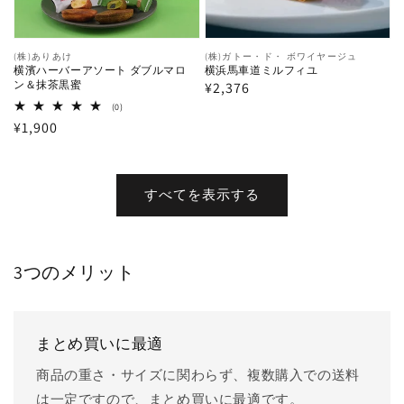
ア
ル
ソ
フ
ー
ィ
販
(株)ありあけ
販
(株)ガトー・ド・ ボワイヤージュ
横濱ハーバーアソート ダブルマロ
横浜馬車道ミルフィユ
売
売
ト
ユ
ン＆抹茶黒蜜
通
¥2,376
元:
元:
ダ
0
常
(0)
レ
通
¥1,900
価
ブ
ビ
ュ
常
格
ル
ー
価
数
マ
の
格
すべてを表示する
合
ロ
計
ン
＆
3つのメリット
抹
茶
黒
まとめ買いに最適
蜜
商品の重さ・サイズに関わらず、複数購入での送料
は一定ですので、まとめ買いに最適です。