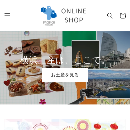
コンテ
ンツに
カ
進む
ー
ト
横浜土産は、ここで。
お土産を見る