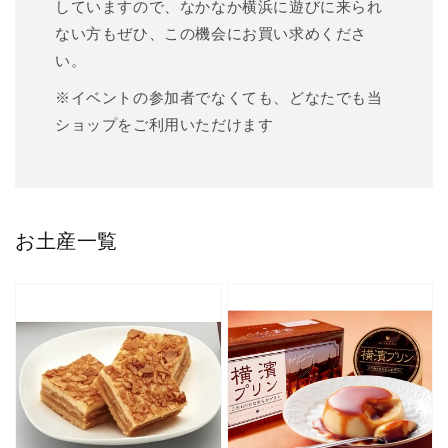
していますので、なかなか横浜に遊びに来られ
ない方もぜひ、この機会にお買い求めくださ
い。
※イベントの参加者でなくても、どなたでも当
ショップをご利用いただけます
お土産一覧
横
横
濱
濱
レ
プ
ン
リ
ガ
ン
通