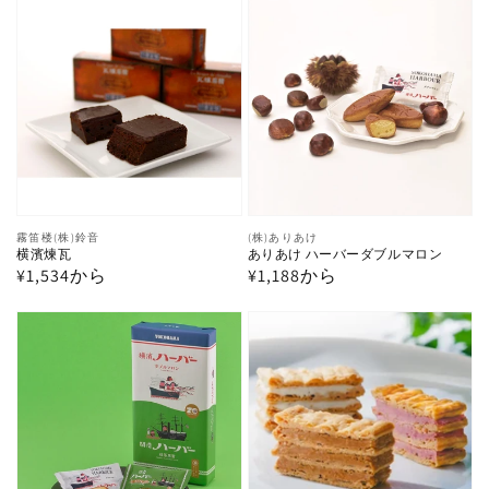
横
あ
価
格
ョ
ロ
格
濱
り
コ
マ
煉
あ
ラ
ー
瓦
け
ジ
ハ
ュ
ー
バ
ー
ダ
販
霧笛楼(株)鈴音
販
(株)ありあけ
横濱煉瓦
ありあけ ハーバーダブルマロン
売
売
ブ
通
¥1,534から
通
¥1,188から
元:
元:
ル
常
常
横
横
価
価
マ
格
格
濱
浜
ロ
ハ
馬
ン
ー
車
バ
道
ー
ミ