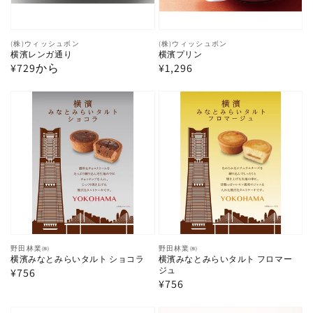
り
販
(株)ウィッシュボン
販
(株)ウィッシュボン
横濱レンガ通り
横濱プリン
売
売
通
¥729から
通
¥1,296
元:
元:
常
常
横
横
価
価
格
格
濱
濱
み
み
な
な
と
と
み
み
ら
ら
い
い
タ
タ
販
野田林業㈱
販
野田林業㈱
横濱みなとみらいタルト ショコラ
横濱みなとみらいタルト フロマー
売
売
ル
ル
ジュ
通
¥756
元:
元:
通
¥756
ト
ト
常
常
価
シ
フ