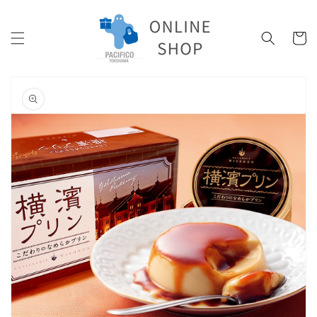
コンテ
ンツに
カ
進む
ー
ト
商品情
報にス
キップ
ギ
ャ
ラ
リ
ー
ビ
ュ