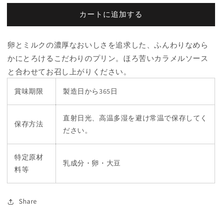
の
の
カートに追加する
数
数
量
量
を
を
卵とミルクの濃厚なおいしさを追求した、ふんわりなめら
減
増
かにとろけるこだわりのプリン。ほろ苦いカラメルソース
ら
や
と合わせてお召し上がりください。
す
す
賞味期限
製造日から365日
直射日光、高温多湿を避け常温で保存してく
保存方法
ださい。
特定原材
乳成分・卵・大豆
料等
Share