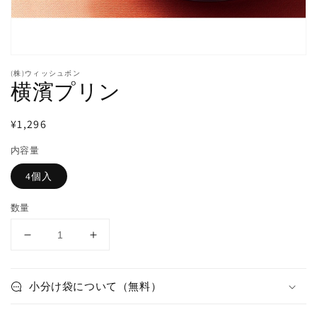
ー
で
掲
載
さ
れ
(株)ウィッシュボン
て
横濱プリン
い
る
メ
通
¥1,296
デ
常
ィ
内容量
ア
価
を
格
4個入
開
く
数量
横
横
濱
濱
プ
プ
小分け袋について（無料）
リ
リ
ン
ン