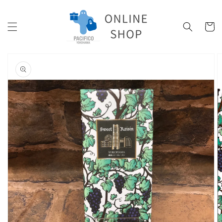
コンテ
ンツに
カ
進む
ー
ト
商品情
報にス
キップ
ギ
ャ
ラ
リ
ー
ビ
ュ