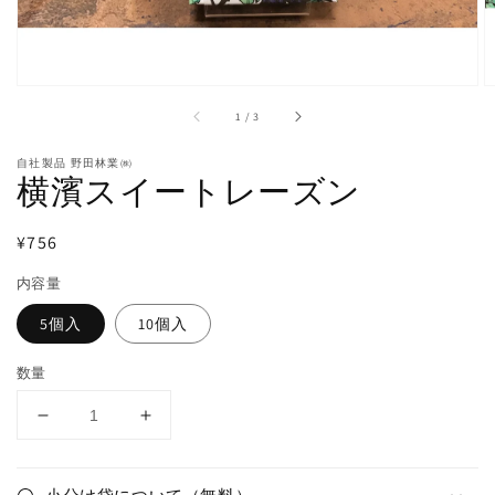
ー
で
掲
載
さ
れ
/
1
/
3
て
い
る
自社製品 野田林業㈱
横濱スイートレーズン
メ
デ
ィ
通
¥756
ア
を
常
開
内容量
価
く
格
5個入
10個入
数量
横
横
濱
濱
ス
ス