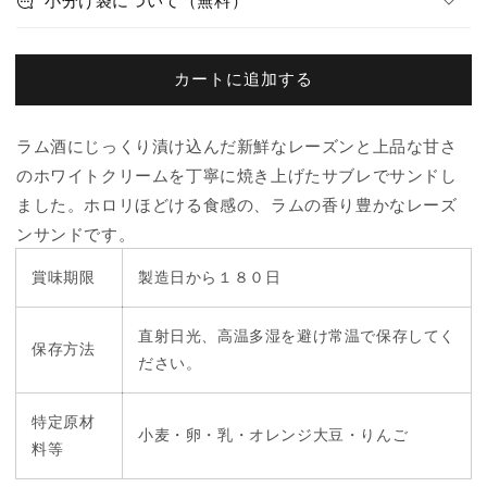
小分け袋について（無料）
イ
イ
ー
ー
ト
ト
カートに追加する
レ
レ
ー
ー
ズ
ズ
ラム酒にじっくり漬け込んだ新鮮なレーズンと上品な甘さ
ン
ン
のホワイトクリームを丁寧に焼き上げたサブレでサンドし
の
の
ました。ホロリほどける食感の、ラムの香り豊かなレーズ
数
数
ンサンドです。
量
量
を
を
賞味期限
製造日から１８０日
減
増
ら
や
直射日光、高温多湿を避け常温で保存してく
保存方法
す
す
ださい。
特定原材
小麦・卵・乳・オレンジ大豆・りんご
料等