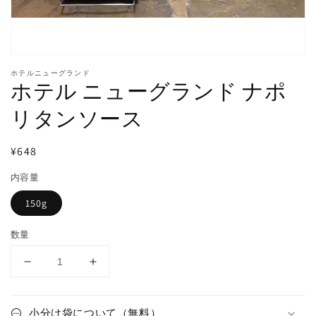
ー
で
掲
載
さ
れ
ホテルニューグランド
て
ホテル ニューグランド ナポ
い
る
リタンソース
メ
デ
ィ
通
¥648
ア
常
1
内容量
を
価
開
格
150g
く
数量
ホ
ホ
テ
テ
ル
ル
小分け袋について（無料）