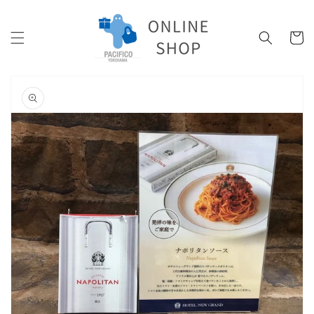
コンテ
ンツに
カ
進む
ー
ト
商品情
報にス
キップ
ギ
ャ
ラ
リ
ー
ビ
ュ