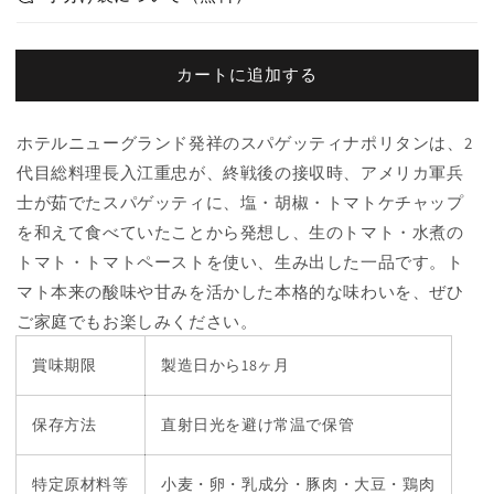
ニ
ニ
ュ
ュ
ー
ー
カートに追加する
グ
グ
ラ
ラ
ン
ン
ホテルニューグランド発祥のスパゲッティナポリタンは、2
ド
ド
代目総料理長入江重忠が、終戦後の接収時、アメリカ軍兵
ナ
ナ
士が茹でたスパゲッティに、塩・胡椒・トマトケチャップ
ポ
ポ
を和えて食べていたことから発想し、生のトマト・水煮の
リ
リ
トマト・トマトペーストを使い、生み出した一品です。ト
タ
タ
マト本来の酸味や甘みを活かした本格的な味わいを、ぜひ
ン
ン
ご家庭でもお楽しみください。
ソ
ソ
ー
ー
賞味期限
製造日から18ヶ月
ス
ス
の
の
保存方法
直射日光を避け常温で保管
数
数
量
量
を
を
特定原材料等
小麦・卵・乳成分・豚肉・大豆・鶏肉