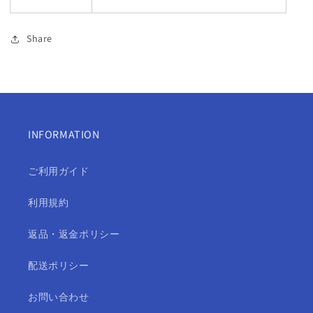
減
増
ら
や
Share
す
す
INFORMATION
ご利用ガイド
利用規約
返品・返金ポリシー
配送ポリシー
お問い合わせ