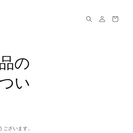
ロ
カ
グ
ー
イ
ト
ン
品の
つい
うございます。