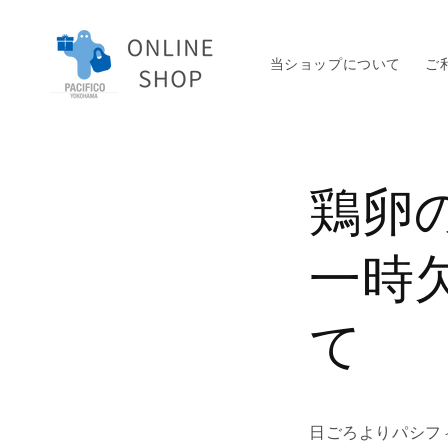
コンテ
ンツに
進む
当ショップについて
ご
鶏卵
一時
て
日ごろよりパシフ